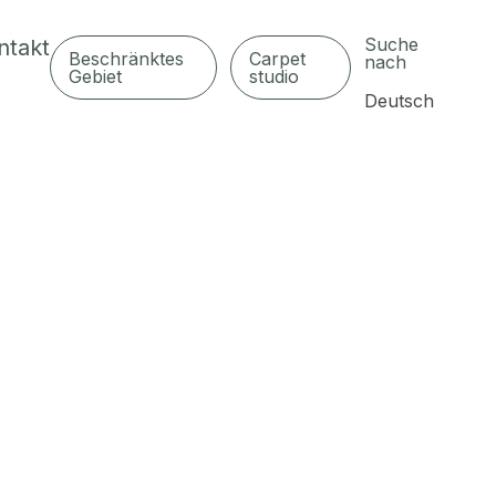
Suche
ntakt
Beschränktes
Carpet
nach
Gebiet
studio
Deutsch