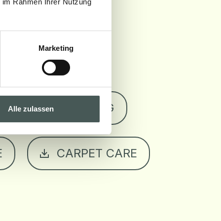
ie im Rahmen Ihrer Nutzung
Marketing
TT
HE ZERTIFIZIERUNG
Alle zulassen
E
CARPET CARE